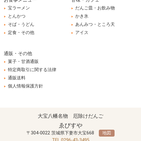
宝ラーメン
だんご皿・お飲み物
とんかつ
かき氷
そば・うどん
あんみつ・ところ天
定食・その他
アイス
通販・その他
菓子・甘酒通販
特定商取引に関する法律
通販送料
個人情報保護方針
大宝八幡名物 厄除けだんご
ゑびすや
〒304-0022 茨城県下妻市大宝668
地図
TEL 0296-43-3495